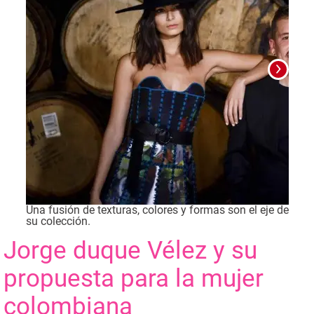
Una fusión de texturas, colores y formas son el eje de
Foto
su colección.
Jorge duque Vélez y su
propuesta para la mujer
colombiana