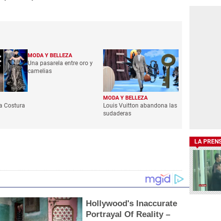
MODA Y BELLEZA
Una pasarela entre oro y
camelias
MODA Y BELLEZA
ta Costura
Louis Vuitton abandona las
sudaderas
LA PREN
Hollywood's Inaccurate
Portrayal Of Reality –