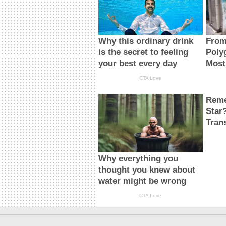
Why this ordinary drink
From
is the secret to feeling
Poly
your best every day
Most
CTA Love
Reme
Star
Tran
Why everything you
thought you knew about
water might be wrong
CTA Love