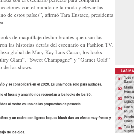
novaciones con el mundo de la moda y elevar las
no de estos países”, afirmó Tara Eustace, presidenta
ea.
looks de maquillaje deslumbrantes que usan las
on las historias detrás del escenario en Fashion TV.
lleza global de Mary Kay Luis Casco, los looks
Sultry Glam”, “Sweet Champagne” y “Garnet Gold”
o de los shows.
LAS MÁ
“Les v
Sánch
 año y se consolidará en el 2020. Es una moda solo para audaces.
María 
Hernán
el fucsia y amarillo nos recuerdan a los looks de los 80.
Deco y
jugado
idos al rostro es una de las propuestas de pasarela.
Cae au
en un
Precio
añero y un rostro con ligeros toques blush dan un efecto muy fresco y
lunes 
Tela t
superi
ajo de los ojos.