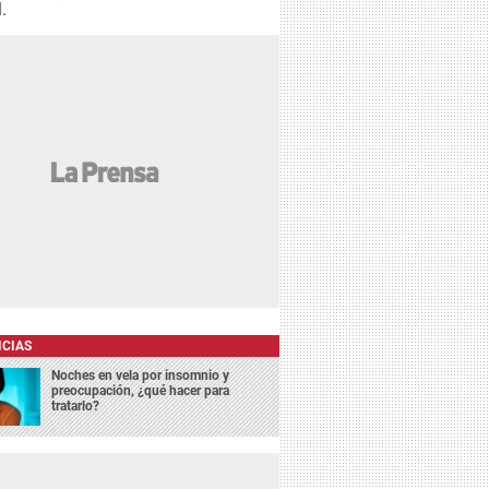
.
ICIAS
Noches en vela por insomnio y
preocupación, ¿qué hacer para
tratarlo?