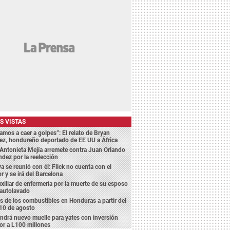
S VISTAS
amos a caer a golpes”: El relato de Bryan
ez, hondureño deportado de EE UU a África
Antonieta Mejía arremete contra Juan Orlando
dez por la reelección
a se reunió con él: Flick no cuenta con el
r y se irá del Barcelona
xiliar de enfermería por la muerte de su esposo
 autolavado
s de los combustibles en Honduras a partir del
10 de agosto
endrá nuevo muelle para yates con inversión
or a L100 millones