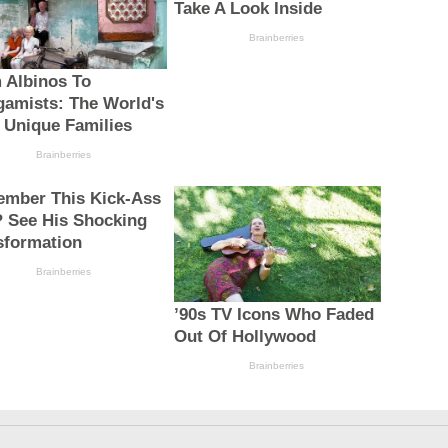
Take A Look Inside
Brainberries
 Albinos To
gamists: The World's
 Unique Families
Brainberries
mber This Kick-Ass
? See His Shocking
sformation
Brainberries
’90s TV Icons Who Faded
Out Of Hollywood
Brainberries