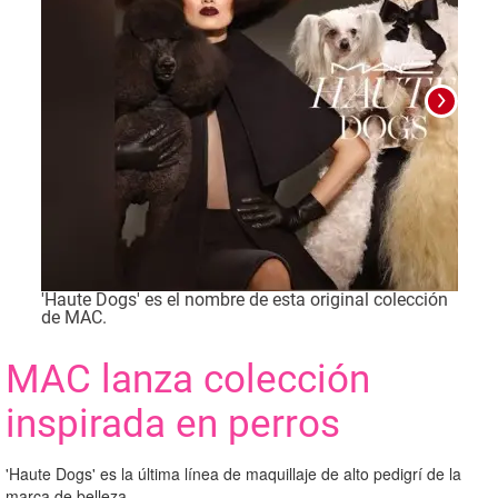
'Haute Dogs' es el nombre de esta original colección
de MAC.
Foto
MAC lanza colección
inspirada en perros
'Haute Dogs' es la última línea de maquillaje de alto pedigrí de la
marca de belleza.