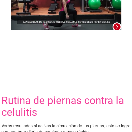
0
seconds
of
1
minute,
29
seconds
Foto
Rutina de piernas contra la
celulitis
Verás resultados si activas la circulación de tus piernas, esto se logra
con una hora diaria de caminata a paso rápido