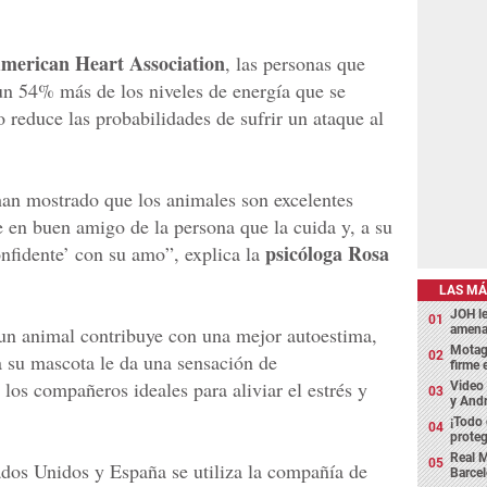
merican Heart Association
, las personas que
 un 54% más de los niveles de energía que se
to reduce las probabilidades de sufrir un ataque al
han mostrado que los animales son excelentes
 en buen amigo de la persona que la cuida y, a su
psicóloga Rosa
onfidente’ con su amo”, explica la
LAS MÁ
JOH l
amena
 un animal contribuye con una mejor autoestima,
Motagu
a su mascota le da una sensación de
firme
los compañeros ideales para aliviar el estrés y
Video 
y Andr
¡Todo
proteg
Real M
ados Unidos y España se utiliza la compañía de
Barcel