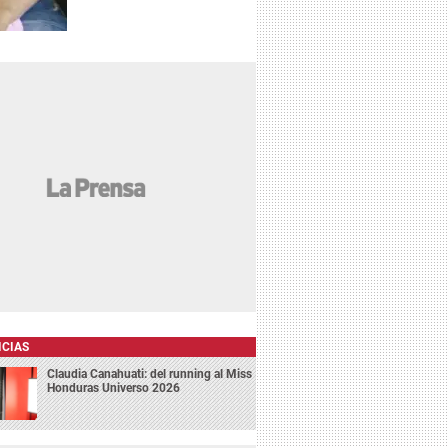
ICIAS
Claudia Canahuati: del running al Miss
Honduras Universo 2026