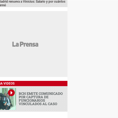
adrid renueva a Vinicius: Salario y por cuántos
firmó
SA VIDEOS
BCH EMITE COMUNICADO
POR CAPTURA DE
FUNCIONARIOS
VINCULADOS AL CASO