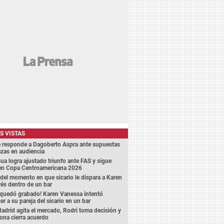
S VISTAS
e responde a Dagoberto Aspra ante supuestas
zas en audiencia
a logra ajustado triunfo ante FAS y sigue
 en Copa Centroamericana 2026
del momento en que sicario le dispara a Karen
és dentro de un bar
 quedó grabado! Karen Vanessa intentó
er a su pareja del sicario en un bar
adrid agita el mercado, Rodri toma decisión y
ona cierra acuerdo