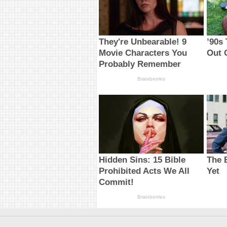
They're Unbearable! 9
’90s
Movie Characters You
Out 
Probably Remember
Brainberries
Hidden Sins: 15 Bible
The 
Prohibited Acts We All
Yet
Commit!
Brainberries