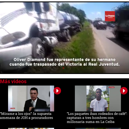
0
of
54
seconds
“Mírame a los ojos”: la supuesta
“Los paquetes iban rodeados de café”:
amenaza de JOH a procuradores
capturan a tres hombres con
millonaria suma en La Ceiba