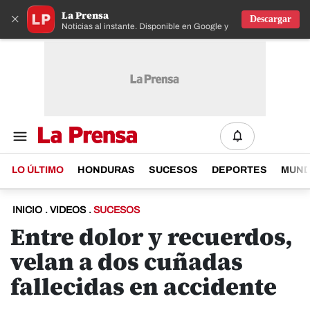
La Prensa
×
Descargar
Noticias al instante. Disponible en Google y IOS
LO ÚLTIMO
HONDURAS
SUCESOS
DEPORTES
MUN
INICIO
.
VIDEOS
.
SUCESOS
Entre dolor y recuerdos,
velan a dos cuñadas
fallecidas en accidente