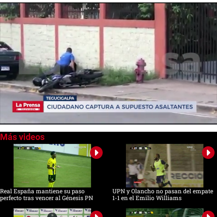
0
of
2
minutes,
23
seconds
Real España mantiene su paso
UPN y Olancho no pasan del empate
perfecto tras vencer al Génesis PN
1-1 en el Emilio Williams