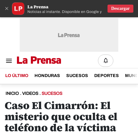
La Prensa
×
Descargar
Noticias al instante. Disponible en Google y IOS
LO ÚLTIMO
HONDURAS
SUCESOS
DEPORTES
MUN
INICIO
.
VIDEOS
.
SUCESOS
Caso El Cimarrón: El
misterio que oculta el
teléfono de la víctima