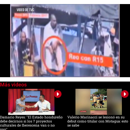
0
seconds
of
1
minute,
6
seconds
Damario Reyes: "El Estado hondureño
Valerio Marinacci se lesionó en su
debe decirnos si los 7 proyectos
debut como titular con Motagua: esto
culturales de Iberescena van o no
se sabe
van"