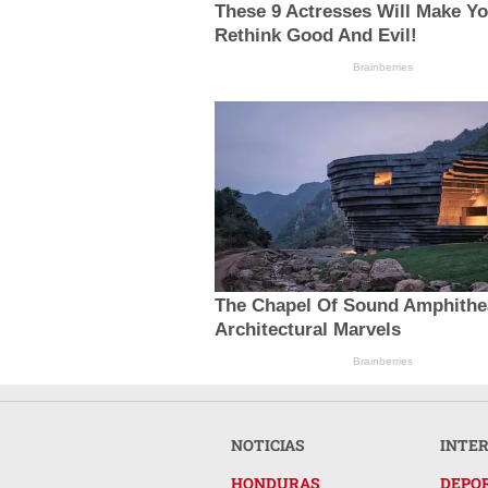
These 9 Actresses Will Make Y
Rethink Good And Evil!
Brainberries
The Chapel Of Sound Amphithea
Architectural Marvels
Brainberries
NOTICIAS
INTE
HONDURAS
DEPO