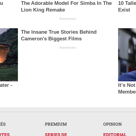
ou
The Adorable Model For Simba In The
10 Tal
Lion King Remake
Exist
Brainberries
The Insane True Stories Behind
Cameron's Biggest Films
Brainberries
ter -
It's No
Member
RÉS
PREMIUM
OPINION
RTES
SERIES DE
EDITORIAL