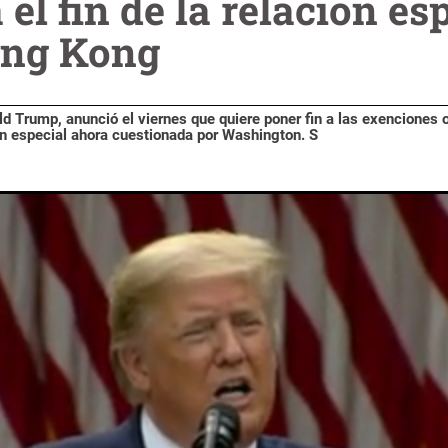
l fin de la relación esp
ng Kong
ld Trump, anunció el viernes que quiere poner fin a las exenciones
n especial ahora cuestionada por Washington. S