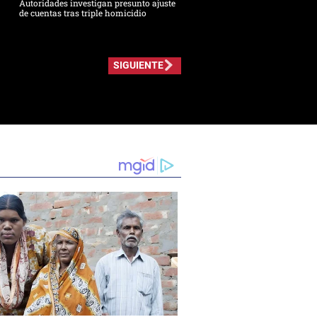
Autoridades investigan presunto ajuste
de cuentas tras triple homicidio
SIGUIENTE