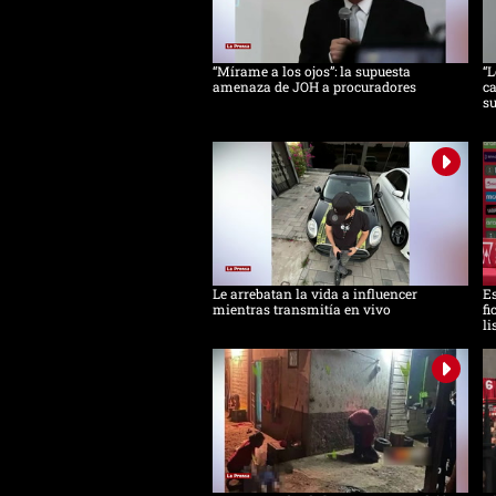
“Mírame a los ojos”: la supuesta
“L
amenaza de JOH a procuradores
ca
s
Le arrebatan la vida a influencer
Es
mientras transmitía en vivo
fi
li