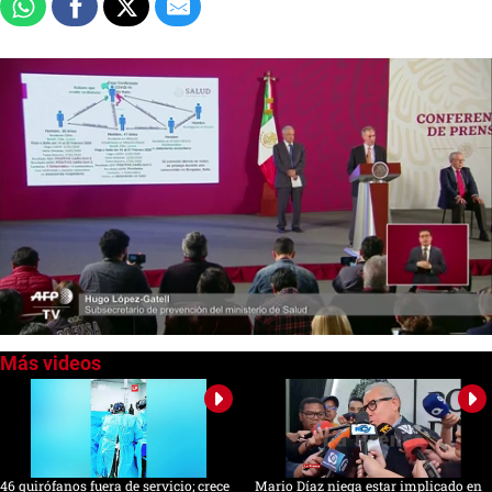
0
seconds
of
0
seconds
46 quirófanos fuera de servicio; crece
Mario Díaz niega estar implicado en