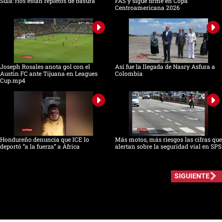
Sula: ríos están repletos de basura
FAS y sigue firme en Copa
Centroamericana 2026
Joseph Rosales anota gol con el
Así fue la llegada de Nasry Asfura a
Austin FC ante Tijuana en Leagues
Colombia
Cup.mp4
Hondureño denuncia que ICE lo
Más motos, más riesgos las cifras que
deportó “a la fuerza” a África
alertan sobre la seguridad vial en SPS
SIGUIENTE