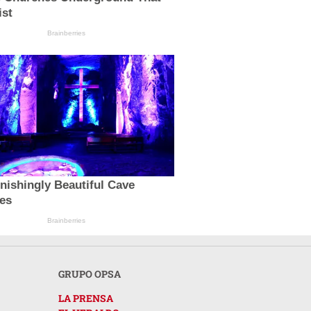
ist
Brainberries
nishingly Beautiful Cave
es
Brainberries
GRUPO OPSA
LA PRENSA