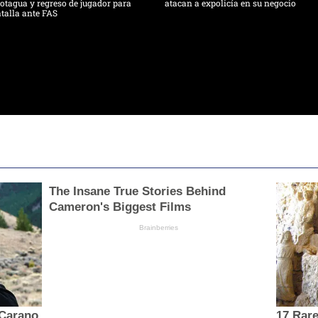
tagua y regreso de jugador para
atacan a expolicía en su negocio
talla ante FAS
The Insane True Stories Behind
Cameron's Biggest Films
Brainberries
 Carano
17 Rar