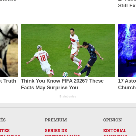
Still Ex
k Truth
Think You Know FIFA 2026? These
17 Asto
Facts May Surprise You
Church
Brainberries
RÉS
PREMIUM
OPINION
RTES
SERIES DE
EDITORIAL