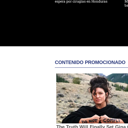
espera por cirugías en Honduras
Mo
ba
CONTENIDO PROMOCIONADO
The Truth Will Finally Set Gina