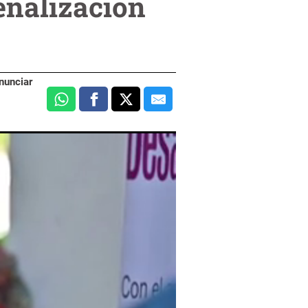
enalización
nunciar