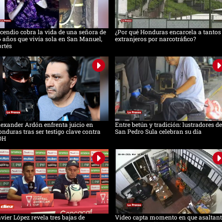
cendio cobra la vida de una señora de
¿Por qué Honduras encarcela a tantos
 años que vivía sola en San Manuel,
extranjeros por narcotráfico?
rtés
exander Ardón enfrenta juicio en
Entre betún y tradición: lustradores de
nduras tras ser testigo clave contra
San Pedro Sula celebran su día
OH
vier López revela tres bajas de
Video capta momento en que asaltant