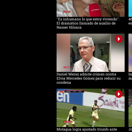
"Es inhumano lo que estoy viviendo".
46
El dramático llamado de auxilio de
es
Nasser Hilsaca
Daniel Meraz admite crimen contra
In
Elvia Mercedes Gómez para reducir su
mu
condena
Motagua logra ajustado triunfo ante
Jo