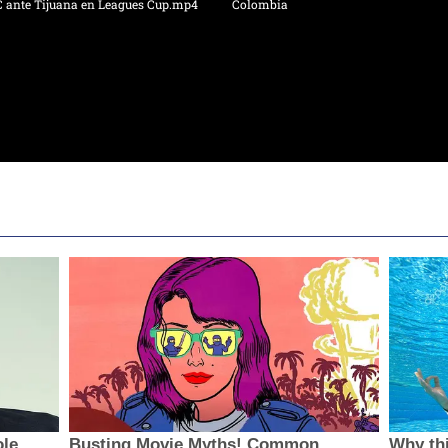
C ante Tijuana en Leagues Cup.mp4
Colombia
ole
Busting Movie Myths! Common
Why thi