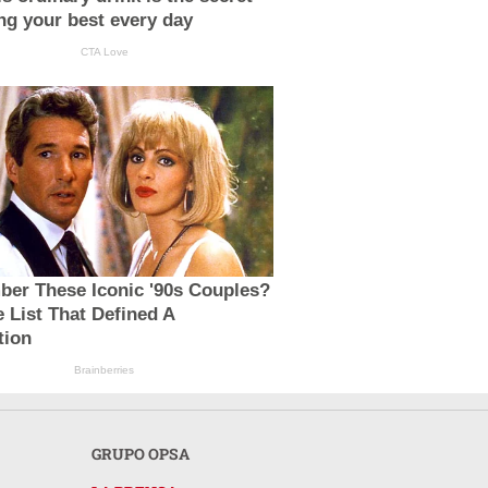
ing your best every day
CTA Love
er These Iconic '90s Couples?
 List That Defined A
tion
Brainberries
GRUPO OPSA