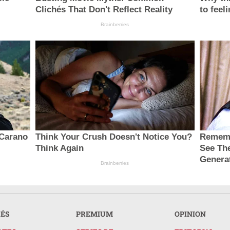
Clichés That Don't Reflect Reality
to feel
Brainberries
 Carano
Think Your Crush Doesn't Notice You?
Rememb
Think Again
See The
Genera
Brainberries
RÉS
PREMIUM
OPINION