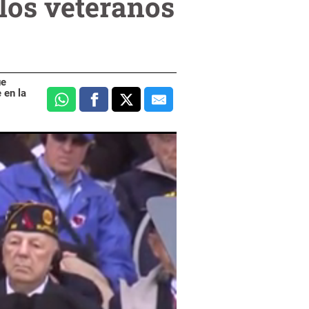
los veteranos
ue
 en la