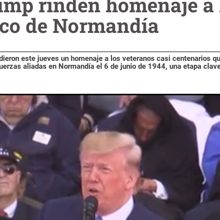
mp rinden homenaje a 
rco de Normandía
eron este jueves un homenaje a los veteranos casi centenarios q
fuerzas aliadas en Normandía el 6 de junio de 1944, una etapa clave