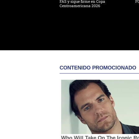
FAS y sigue firme en Copa
F
Centroamericana 2026
CONTENIDO PROMOCIONADO
Who Will Take On The Iconic R