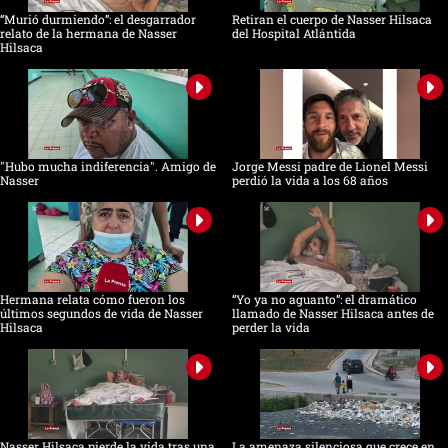
“Murió durmiendo”: el desgarrador
Retiran el cuerpo de Nasser Hilsaca
relato de la hermana de Nasser
del Hospital Atlántida
Hilsaca
"Hubo mucha indiferencia". Amigo de
Jorge Messi padre de Lionel Messi
Nasser
perdió la vida a los 68 años
Hermana relata cómo fueron los
“Yo ya no aguanto”: el dramático
últimos segundos de vida de Nasser
llamado de Nasser Hilsaca antes de
Hilsaca
perder la vida
Nasser Hilsaca pierde la vida tras una
La amenaza silenciosa que crece en