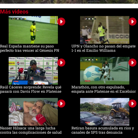
0
of
1
minute,
43
seconds
Real España mantiene su paso
UPN y Olancho no pasan del empate
perfecto tras vencer al Génesis PN
1-1 en el Emilio Williams
Raúl Cáceres sorprende: Revela qué
Marathón, con otro expulsado,
pasará con Davis Flow en Platense
empata ante Platense en el Excélsior
Nasser Hilsaca: una larga lucha
Retiran basura acumulada en ríos y
contra las complicaciones de salud
canales de SPS tras denuncia