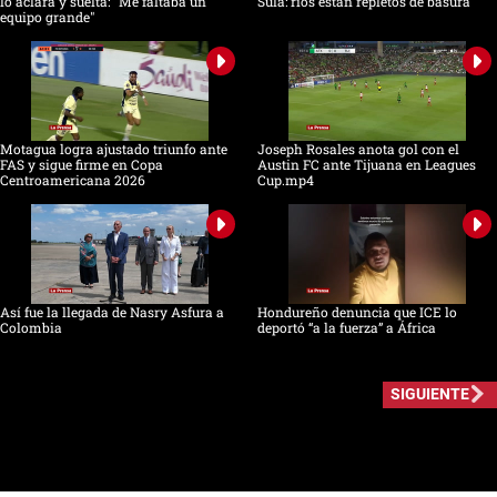
lo aclara y suelta: "Me faltaba un
Sula: ríos están repletos de basura
equipo grande"
Motagua logra ajustado triunfo ante
Joseph Rosales anota gol con el
FAS y sigue firme en Copa
Austin FC ante Tijuana en Leagues
Centroamericana 2026
Cup.mp4
Así fue la llegada de Nasry Asfura a
Hondureño denuncia que ICE lo
Colombia
deportó “a la fuerza” a África
SIGUIENTE