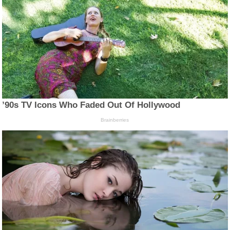
’90s TV Icons Who Faded Out Of Hollywood
Brainberries