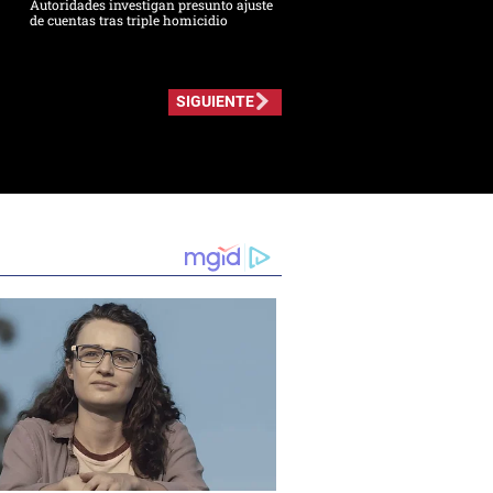
Autoridades investigan presunto ajuste
de cuentas tras triple homicidio
SIGUIENTE