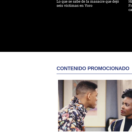
Lo que se sabe de la masacre que dejó
H
seis víctimas en Yoro
Fr
ca
CONTENIDO PROMOCIONADO