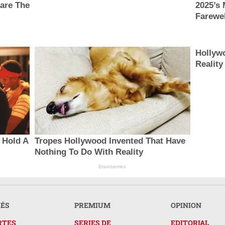
hare The
2025’s 
Farewel
Hollywo
Reality
 Hold A
Tropes Hollywood Invented That Have
Nothing To Do With Reality
Brainberries
RÉS
PREMIUM
OPINION
RTES
SERIES DE
EDITORIAL