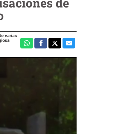
usaciones de
o
de varias
giosa