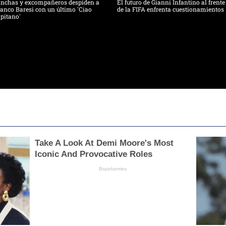
inchas y excompañeros despiden a
El futuro de Gianni Infantino al frente
anco Baresi con un último 'Ciao
de la FIFA enfrenta cuestionamientos
pitano'
Take A Look At Demi Moore's Most
Iconic And Provocative Roles
Brainberries