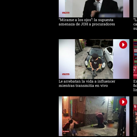
“Mírame a los ojos”: la supuesta
“L
amenaza de JOH a procuradores
ca
s
Le arrebatan la vida a influencer
Es
mientras transmitía en vivo
fi
li