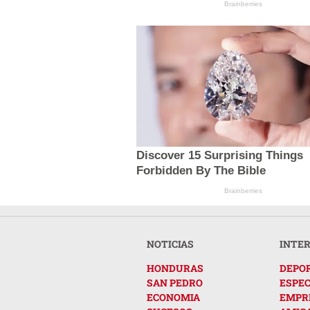
Brainberries
Discover 15 Surprising Things
Forbidden By The Bible
Brainberries
NOTICIAS
INTE
HONDURAS
DEPO
SAN PEDRO
ESPE
ECONOMIA
EMPR