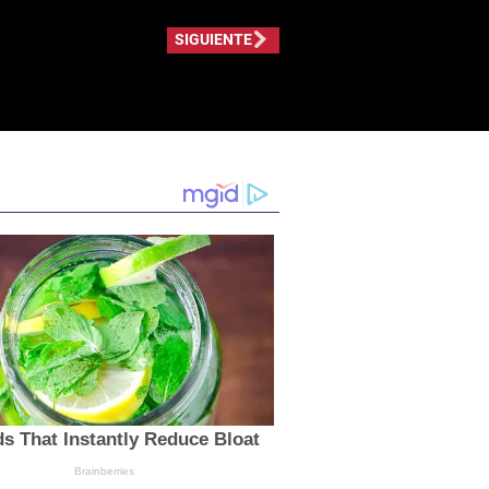
SIGUIENTE
s That Instantly Reduce Bloat
Brainberries