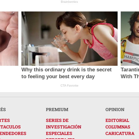
Brainberries
Why this ordinary drink is the secret
Taranti
to feeling your best every day
With T
CTA Favorite
RÉS
PREMIUM
OPINION
RTES
SERIES DE
EDITORIAL
CTACULOS
INVESTIGACIÓN
COLUMNAS
ENDEDORES
ESPECIALES
CARICATURA