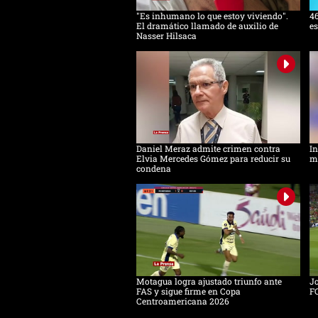
"Es inhumano lo que estoy viviendo".
46
El dramático llamado de auxilio de
es
Nasser Hilsaca
Daniel Meraz admite crimen contra
In
Elvia Mercedes Gómez para reducir su
mu
condena
Motagua logra ajustado triunfo ante
Jo
FAS y sigue firme en Copa
F
Centroamericana 2026