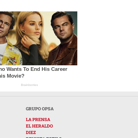
no Wants To End His Career
his Movie?
Brainberries
GRUPO OPSA
LA PRENSA
EL HERALDO
DIEZ