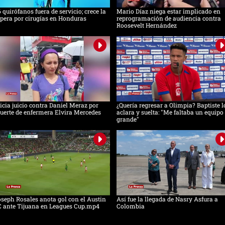
 quirófanos fuera de servicio; crece la
Mario Díaz niega estar implicado en
pera por cirugías en Honduras
reprogramación de audiencia contra
Roosevelt Hernández
icia juicio contra Daniel Meraz por
¿Quería regresar a Olimpia? Baptiste l
erte de enfermera Elvira Mercedes
aclara y suelta: "Me faltaba un equipo
grande"
seph Rosales anota gol con el Austin
Así fue la llegada de Nasry Asfura a
C ante Tijuana en Leagues Cup.mp4
Colombia