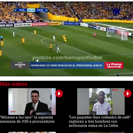
0
seconds
of
0
seconds
“Mírame a los ojos”: la supuesta
“Los paquetes iban rodeados de café”:
amenaza de JOH a procuradores
capturan a tres hombres con
millonaria suma en La Ceiba