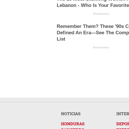
Lebanon - Who Is Your Favorit
Brainberries
Remember Them? These '90s C
Defined An Era—See The Comp
List
Brainberries
NOTICIAS
INTE
HONDURAS
DEPO