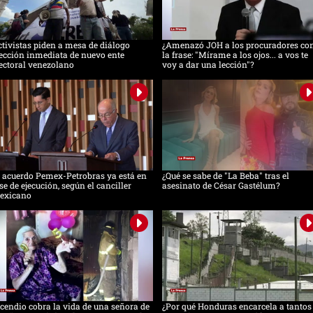
tivistas piden a mesa de diálogo
¿Amenazó JOH a los procuradores co
ección inmediata de nuevo ente
la frase: "Mírame a los ojos... a vos te
ectoral venezolano
voy a dar una lección"?
 acuerdo Pemex-Petrobras ya está en
¿Qué se sabe de "La Beba" tras el
se de ejecución, según el canciller
asesinato de César Gastélum?
exicano
cendio cobra la vida de una señora de
¿Por qué Honduras encarcela a tantos