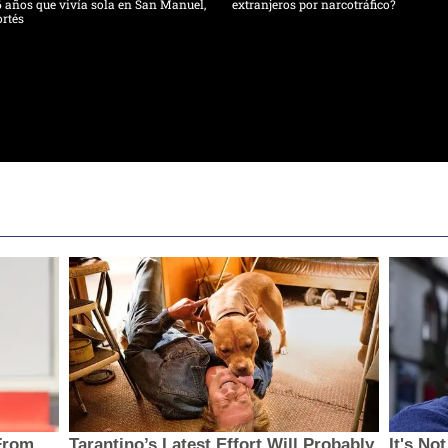
 años que vivía sola en San Manuel,
extranjeros por narcotráfico?
rtés
From
Tarantino’s Latest Effort Will Probably
It's No