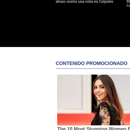
abuso contra una niña en Calpules
96
Co
CONTENIDO PROMOCIONADO
The 10 Most Stunning Women 