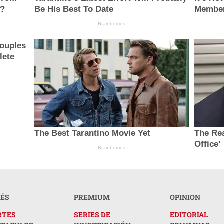
e?
Be His Best To Date
Member
Brainberries
ouples
lete
The Best Tarantino Movie Yet
The Rea
Office'
Brainberries
RÉS
PREMIUM
OPINION
RTES
SERIES DE
EDITORIAL