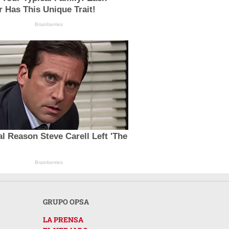
 Has This Unique Trait!
Brainberries
l Reason Steve Carell Left 'The
Brainberries
GRUPO OPSA
LA PRENSA