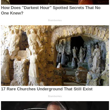
How Does "Darkest Hour" Spotted Secrets That No
One Knew?
Brainberries
17 Rare Churches Underground That Still Exist
Brainberries