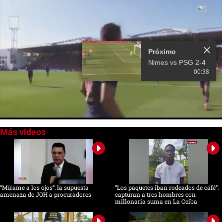
Próximo
Nimes vs PSG 2-4
00:38
0
of
22
seconds
“Mírame a los ojos”: la supuesta
“Los paquetes iban rodeados de café”:
amenaza de JOH a procuradores
capturan a tres hombres con
millonaria suma en La Ceiba