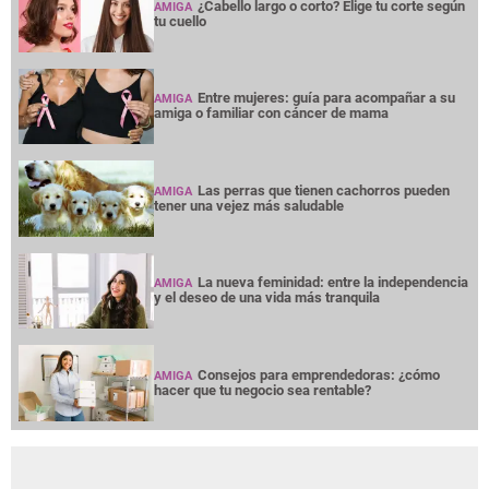
¿Cabello largo o corto? Elige tu corte según
AMIGA
tu cuello
Entre mujeres: guía para acompañar a su
AMIGA
amiga o familiar con cáncer de mama
Las perras que tienen cachorros pueden
AMIGA
tener una vejez más saludable
La nueva feminidad: entre la independencia
AMIGA
y el deseo de una vida más tranquila
Consejos para emprendedoras: ¿cómo
AMIGA
hacer que tu negocio sea rentable?