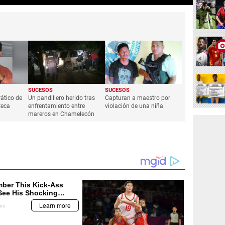
SUCESOS
SUCESOS
ático de
Un pandillero herido tras
Capturan a maestro por
teca
enfrentamiento entre
violación de una niña
mareros en Chamelecón