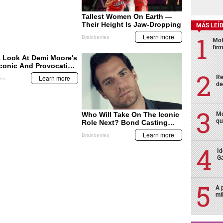
MÁS LEÍ
Mot
fir
Re
de
Mo
qu
Id
Ga
A 
mi