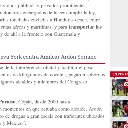
ndividuos públicos y privados prominentes,
ncionarios encargados de hacer cumplir la ley,
arias toneladas enviadas a Honduras desde, entre
transportar las
 rutas aéreas y marítimas, y para
 y de ahí a la frontera con Guatemala y
Nueva York contra Amílcar Ardón Soriano
e de la interferencia oficial y facilitar el paso
ientos de kilogramos de cocaína, pagaron sobornos
EN PORT
 algunos alcaldes y miembros del Congreso
Paraíso
, Copán, desde 2000 hasta
n momentos en que actuaba como alcalde, Ardón
ico de drogas a gran escala con traficantes ubicados
a y México”.