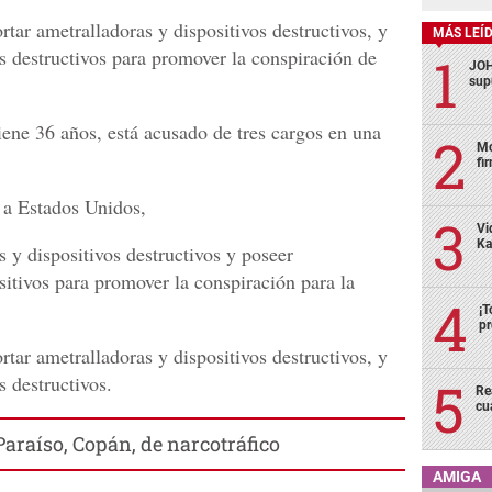
tar ametralladoras y dispositivos destructivos, y
MÁS LEÍ
s destructivos para promover la conspiración de
JOH
sup
ene 36 años, está acusado de tres cargos en una
Mo
fi
 a Estados Unidos,
Vi
Ka
 y dispositivos destructivos y poseer
sitivos para promover la conspiración para la
¡T
pr
tar ametralladoras y dispositivos destructivos, y
s destructivos.
Re
cu
araíso, Copán, de narcotráfico
AMIGA