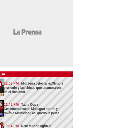
ADA
22:08 PM
Motagua celebra, exOlimpia
presente y las chicas que enamoraron
en el Nacional
22:42 PM
Tabla Copa
Centroamericana: Motagua sonríe y
revés a Municipal; así quedó la pelea
19:34 PM
Real Madrid agita el