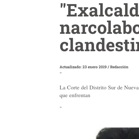
"Exalcald
narcolabo
clandest
Actualizado: 23 enero 2019
/
Redacción
"
La Corte del Distrito Sur de Nuev
que enfrentan
"