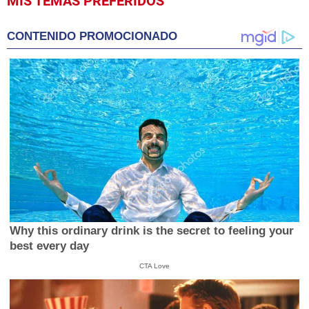
MIS TEMAS PREFERIDOS
seconds
of
9
CONTENIDO PROMOCIONADO
minutes,
18
seconds
Why this ordinary drink is the secret to feeling your
best every day
CTA Love