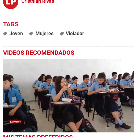
Cristhian Rivas
Joven
Mujeres
Violador
VIDEOS RECOMENDADOS
0