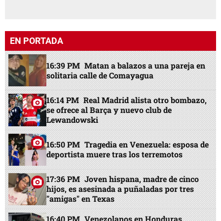
EN PORTADA
16:39 PM
Matan a balazos a una pareja en
solitaria calle de Comayagua
16:14 PM
Real Madrid alista otro bombazo,
se ofrece al Barça y nuevo club de
Lewandowski
16:50 PM
Tragedia en Venezuela: esposa de
deportista muere tras los terremotos
17:36 PM
Joven hispana, madre de cinco
hijos, es asesinada a puñaladas por tres
"amigas" en Texas
16:40 PM
Venezolanos en Honduras