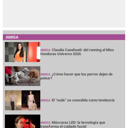
AMIGA
Claudia Canahuati: del running al Miss
AMIGA
Honduras Universo 2026
¿Cómo hacer que tus perros dejen de
AMIGA
pelear?
El “nude” se consolida como tendencia
AMIGA
Máscaras LED: la tecnología que
AMIGA
transforma el cuidado facial