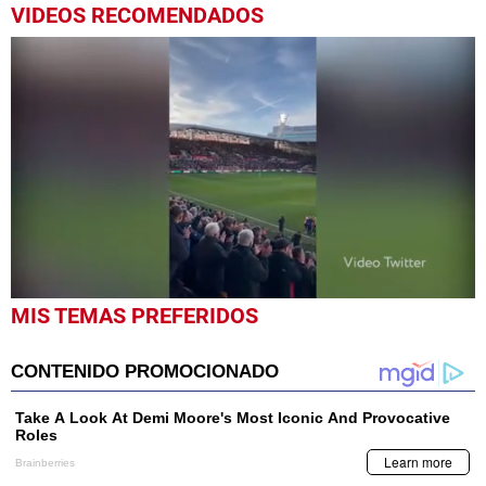
VIDEOS RECOMENDADOS
0
MIS TEMAS PREFERIDOS
seconds
of
37
seconds