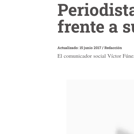
Periodist
frente a 
Actualizado: 15 junio 2017
/
Redacción
El comunicador social
Víctor
Fúne