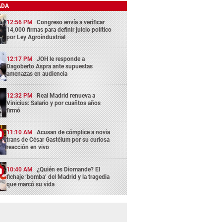
ADA
12:56 PM
Congreso envía a verificar
14,000 firmas para definir juicio político
por Ley Agroindustrial
12:17 PM
JOH le responde a
Dagoberto Aspra ante supuestas
amenazas en audiencia
12:32 PM
Real Madrid renueva a
Vinicius: Salario y por cuañtos años
firmó
11:10 AM
Acusan de cómplice a novia
trans de César Gastélum por su curiosa
reacción en vivo
10:40 AM
¿Quién es Diomande? El
fichaje ‘bomba’ del Madrid y la tragedia
que marcó su vida