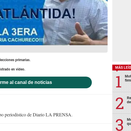
lecciones primarias.
MÁS LEÍ
istrado en video.
Mot
fir
rme al canal de noticias
Re
de
uipo periodístico de Diario LA PRENSA.
Mo
qu