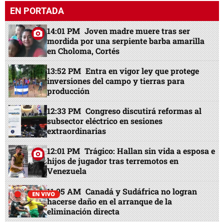
EN PORTADA
14:01 PM
Joven madre muere tras ser
mordida por una serpiente barba amarilla
en Choloma, Cortés
13:52 PM
Entra en vigor ley que protege
inversiones del campo y tierras para
producción
12:33 PM
Congreso discutirá reformas al
subsector eléctrico en sesiones
extraordinarias
12:01 PM
Trágico: Hallan sin vida a esposa e
hijos de jugador tras terremotos en
Venezuela
11:05 AM
Canadá y Sudáfrica no logran
hacerse daño en el arranque de la
eliminación directa