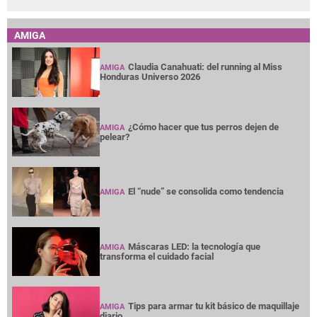
AMIGA
Claudia Canahuati: del running al Miss
AMIGA
Honduras Universo 2026
¿Cómo hacer que tus perros dejen de
AMIGA
pelear?
El “nude” se consolida como tendencia
AMIGA
Máscaras LED: la tecnología que
AMIGA
transforma el cuidado facial
Tips para armar tu kit básico de maquillaje
AMIGA
diario