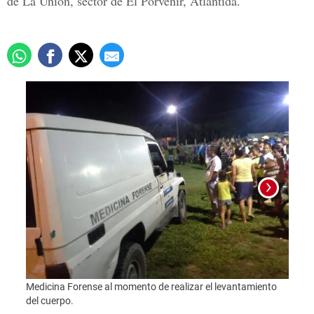
de La Unión, sector de El Porvenir, Atlántida.
Medicina Forense al momento de realizar el levantamiento
Las a
del cuerpo.
donde