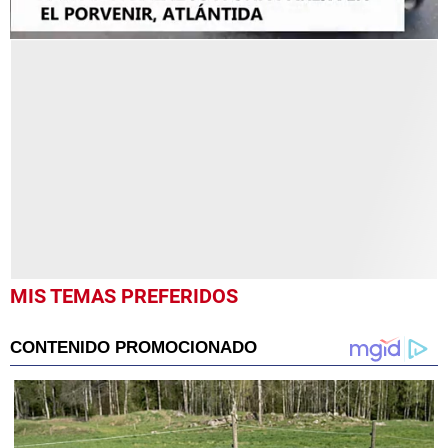
0
seconds
of
1
minute,
0
MIS TEMAS PREFERIDOS