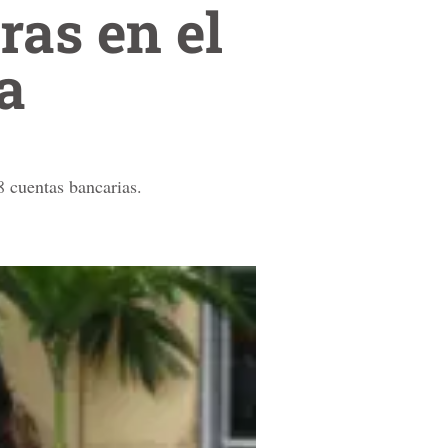
ras en el
a
8 cuentas bancarias.