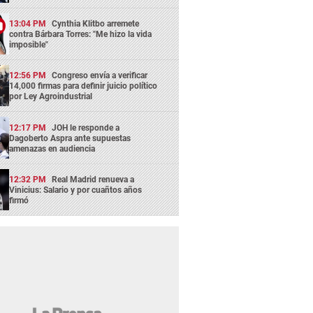
13:04 PM
Cynthia Klitbo arremete
contra Bárbara Torres: "Me hizo la vida
imposible"
12:56 PM
Congreso envía a verificar
14,000 firmas para definir juicio político
por Ley Agroindustrial
12:17 PM
JOH le responde a
Dagoberto Aspra ante supuestas
amenazas en audiencia
12:32 PM
Real Madrid renueva a
Vinicius: Salario y por cuañtos años
firmó