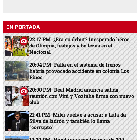
EN PORTADA
22:17 PM
¿Era su debut? Inesperado héroe
de Olimpia, festejos y bellezas en el
Nacional
20:04 PM
Falla en el sistema de frenos
habría provocado accidente en colonia Los
Pinos
20:00 PM
Real Madrid anuncia salida,
reunión con Vini y Vozinha firma con nuevo
club
21:41 PM
Milei vuelve a acusar a Lula da
Silva de ladrón y también lo llama
"corrupto"
19:29 PM
Honduras registra más de 390