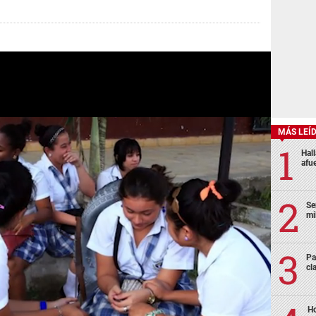
MÁS LEÍ
Hal
afu
Se
mi
Pa
cl
Ho