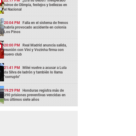
22:17 PM
¿Era su debut? Inesperado
héroe de Olimpia, festejos y bellezas en
el Nacional
20:04 PM
Falla en el sistema de frenos
habría provocado accidente en colonia
Los Pinos
20:00 PM
Real Madrid anuncia salida,
reunión con Vini y Vozinha firma con
nuevo club
21:41 PM
Milei vuelve a acusar a Lula
da Silva de ladrón y también lo llama
"corrupto"
19:29 PM
Honduras registra más de
390 prisiones preventivas vencidas en
los últimos siete años