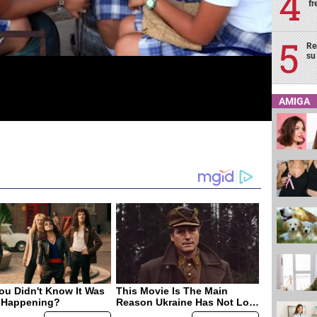
fr
Re
su
AMIGA