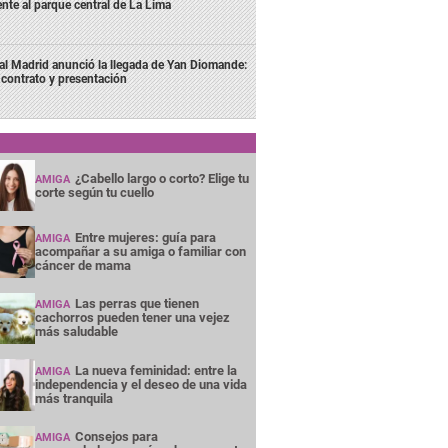
ente al parque central de La Lima
al Madrid anunció la llegada de Yan Diomande:
 contrato y presentación
¿Cabello largo o corto? Elige tu
AMIGA
corte según tu cuello
Entre mujeres: guía para
AMIGA
acompañar a su amiga o familiar con
cáncer de mama
Las perras que tienen
AMIGA
cachorros pueden tener una vejez
más saludable
La nueva feminidad: entre la
AMIGA
independencia y el deseo de una vida
más tranquila
Consejos para
AMIGA