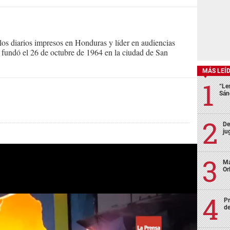
s diarios impresos en Honduras y líder en audiencias
Se fundó el 26 de octubre de 1964 en la ciudad de San
MÁS LEÍ
“Le
Sán
De
ju
Ma
Or
Pr
de