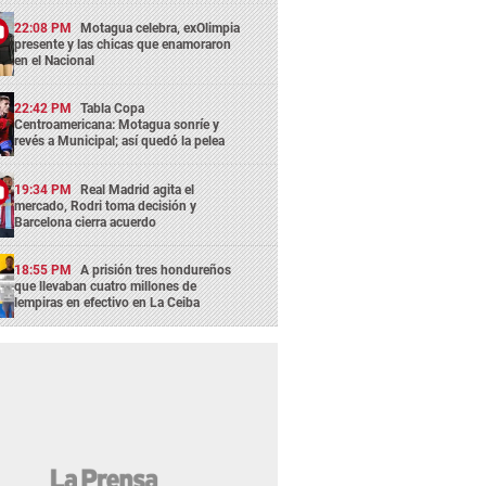
22:08 PM
Motagua celebra, exOlimpia
presente y las chicas que enamoraron
en el Nacional
22:42 PM
Tabla Copa
Centroamericana: Motagua sonríe y
revés a Municipal; así quedó la pelea
19:34 PM
Real Madrid agita el
mercado, Rodri toma decisión y
Barcelona cierra acuerdo
18:55 PM
A prisión tres hondureños
que llevaban cuatro millones de
lempiras en efectivo en La Ceiba