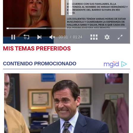
0
MIS TEMAS PREFERIDOS
seconds
of
1
CONTENIDO PROMOCIONADO
minute,
24
seconds