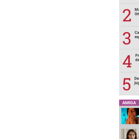
Ma
Or
Ca
es
Pr
de
De
ju
AMIGA