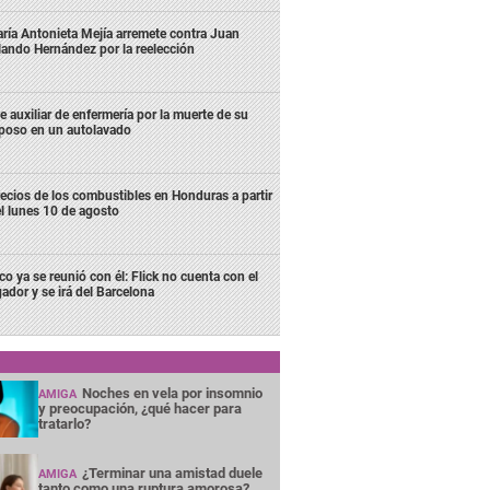
ría Antonieta Mejía arremete contra Juan
lando Hernández por la reelección
e auxiliar de enfermería por la muerte de su
poso en un autolavado
ecios de los combustibles en Honduras a partir
l lunes 10 de agosto
co ya se reunió con él: Flick no cuenta con el
gador y se irá del Barcelona
Noches en vela por insomnio
AMIGA
y preocupación, ¿qué hacer para
tratarlo?
¿Terminar una amistad duele
AMIGA
tanto como una ruptura amorosa?