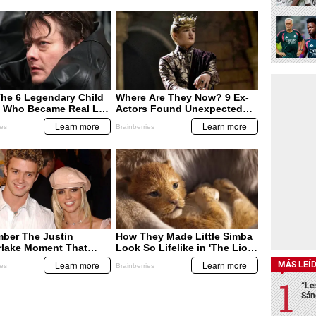
MÁS LEÍ
“Le
Sán