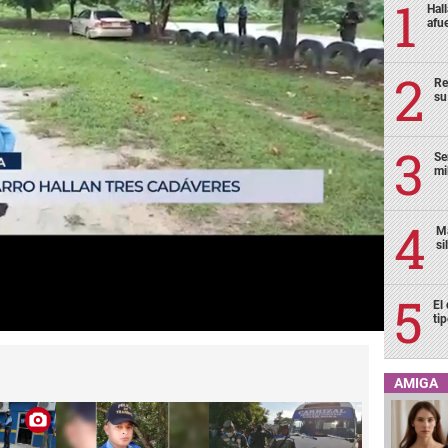
Hal
afu
Re
su
Se
mi
Ma
si
El
ti
AMIGA