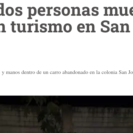
dos personas mu
n turismo en San
s y manos dentro de un carro abandonado en la colonia San Jo