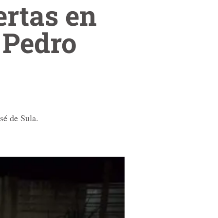
ertas en
 Pedro
sé de Sula.