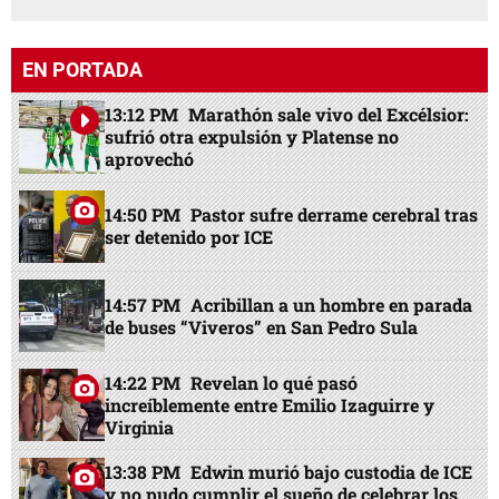
EN PORTADA
13:12 PM
Marathón sale vivo del Excélsior:
sufrió otra expulsión y Platense no
aprovechó
14:50 PM
Pastor sufre derrame cerebral tras
ser detenido por ICE
14:57 PM
Acribillan a un hombre en parada
de buses “Viveros” en San Pedro Sula
14:22 PM
Revelan lo qué pasó
increíblemente entre Emilio Izaguirre y
Virginia
13:38 PM
Edwin murió bajo custodia de ICE
y no pudo cumplir el sueño de celebrar los