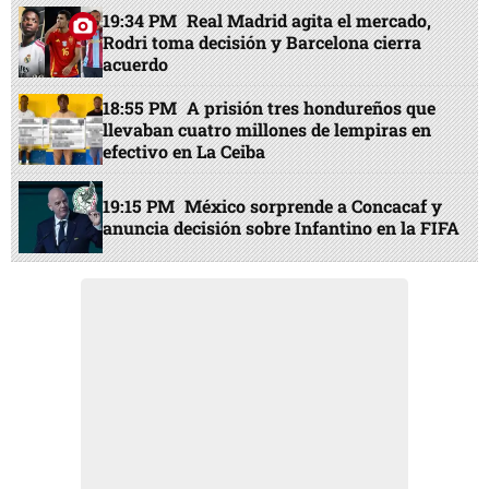
19:34 PM
Real Madrid agita el mercado,
Rodri toma decisión y Barcelona cierra
acuerdo
18:55 PM
A prisión tres hondureños que
llevaban cuatro millones de lempiras en
efectivo en La Ceiba
19:15 PM
México sorprende a Concacaf y
anuncia decisión sobre Infantino en la FIFA