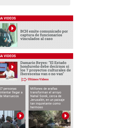
SA VIDEOS
BCH emite comunicado por
captura de funcionarios
vinculados al caso
SA VIDEOS
Damario Reyes: "El Estado
hondureño debe decirnos si
los 7 proyectos culturales de
Iberescena van o no van"
Últimos Videos
57 personas
Millones de arañas
intentar llegar a
transforman el arroyo
de Marruecos
Nahal Sorek, cerca de
Jerusalén, en un paisaje
tan inquietante como
hermoso