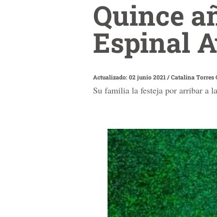
Quince añ
Espinal A
Actualizado: 02 junio 2021
/
Catalina Torres
Su familia la festeja por arribar a l