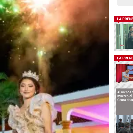
LA PREN
LA PREN
Al menos 
mueren al 
Ceuta des