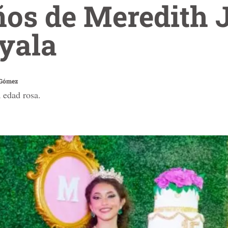
os de Meredith J
yala
 Gómez
a edad rosa.