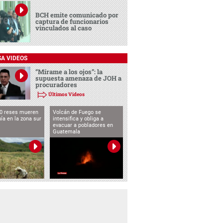
BCH emite comunicado por
captura de funcionarios
vinculados al caso
SA VIDEOS
“Mírame a los ojos”: la
supuesta amenaza de JOH a
procuradores
Últimos Videos
0 reses mueren
Volcán de Fuego se
uía en la zona sur
intensifica y obliga a
evacuar a pobladores en
Guatemala