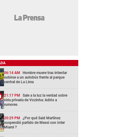
ADA
06:14 AM
Hombre muere tras intentar
subirse a un autobús frente al parque
central de La Lima
21:17 PM
Sale a la luz la verdad sobre
vida privada de Vozinha: Adiós a
rumores
20:29 PM
¿Por qué Said Martínez
suspendió partido de Messi con Inter
Miami ?