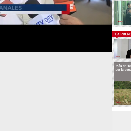
LA PREN
Más de 40
por la seq