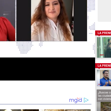
LA PREN
LA PREN
¿Buscas c
las ciuda
con vivien