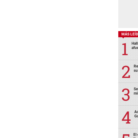
MÁS LEÍ
Hal
afu
Re
su
Se
mi
Ac
Ga
El