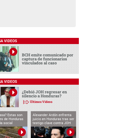
SA VIDEOS
BCH emite comunicado por
captura de funcionarios
vinculados al caso
SA VIDEOS
¿Debió JOH regresar en
silencio a Honduras?
Últimos Videos
asa? Estas son
Alexander Ardón enfrenta
des de Honduras
juicio en Honduras tras ser
da social
testigo clave contra JOH