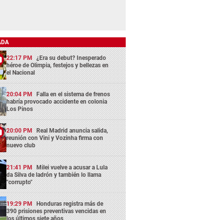
ADA
22:17 PM
¿Era su debut? Inesperado
héroe de Olimpia, festejos y bellezas en
el Nacional
20:04 PM
Falla en el sistema de frenos
habría provocado accidente en colonia
Los Pinos
20:00 PM
Real Madrid anuncia salida,
reunión con Vini y Vozinha firma con
nuevo club
21:41 PM
Milei vuelve a acusar a Lula
da Silva de ladrón y también lo llama
"corrupto"
19:29 PM
Honduras registra más de
390 prisiones preventivas vencidas en
los últimos siete años