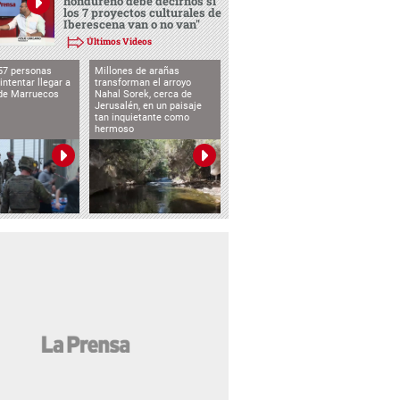
hondureño debe decirnos si
los 7 proyectos culturales de
Iberescena van o no van"
Últimos Videos
57 personas
Millones de arañas
intentar llegar a
transforman el arroyo
de Marruecos
Nahal Sorek, cerca de
Jerusalén, en un paisaje
tan inquietante como
hermoso