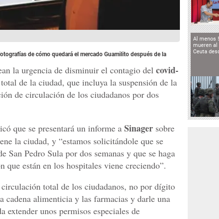
Al menos 
mueren al 
Ceuta des
 fotografías de cómo quedará el mercado Guamilito después de la
covid-
ean la urgencia de disminuir el contagio del
 total de la ciudad, que incluya la suspensión de la
ición de circulación de los ciudadanos por dos
Sinager
icó que se presentará un informe a
sobre
iene la ciudad, y “estamos solicitándole que se
 de San Pedro Sula por dos semanas y que se haga
ón que están en los hospitales viene creciendo”.
circulación total de los ciudadanos, no por dígito
a cadena alimenticia y las farmacias y darle una
eda extender unos permisos especiales de