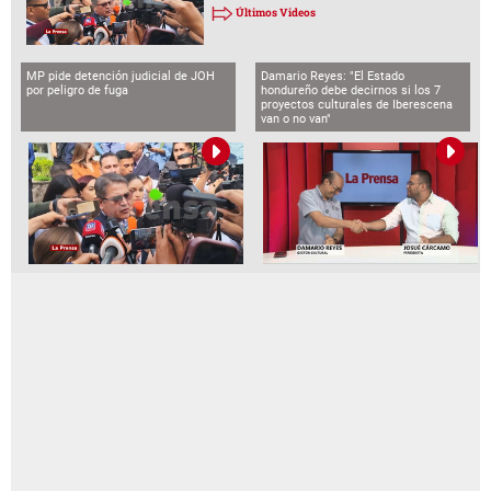
LA PRENSA VIDEOS
BCH emite comunicado por captura de
funcionarios vinculados al caso
LA PRENSA VIDEOS
Juez deja libre a JOH pero le prohíbe
salir de Honduras
Últimos Videos
MP pide detención judicial de JOH
Damario Reyes: "El Estado
por peligro de fuga
hondureño debe decirnos si los 7
proyectos culturales de Iberescena
van o no van"