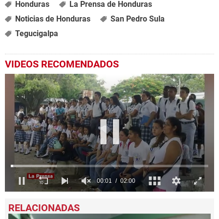
Honduras
La Prensa de Honduras
Noticias de Honduras
San Pedro Sula
Tegucigalpa
VIDEOS RECOMENDADOS
0
seconds
of
2