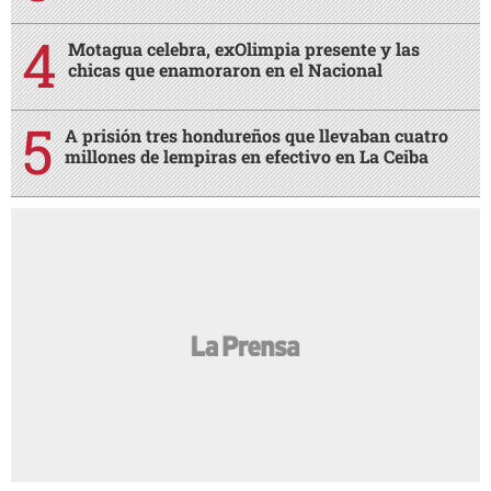
MÁS LEÍDAS
Motagua logra ajustado triunfo ante FAS y sigue
firme en Copa Centroamericana 2026
Real Madrid agita el mercado, Rodri toma
decisión y Barcelona cierra acuerdo
Identifican a sicarios que dispararon a César
Gastélum en transmisión en vivo
Motagua celebra, exOlimpia presente y las
chicas que enamoraron en el Nacional
A prisión tres hondureños que llevaban cuatro
millones de lempiras en efectivo en La Ceiba