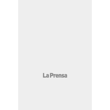
para agilizar exportaciones y trámites
comerciales
14:10 PM
Estos barrios y colonias de
Honduras no tendrán energía este miércoles
5 de agosto
13:44 PM
Multan con cinco mil lempiras a
dueño de "Spy", perro arrastrado con carro
en Choloma, Cortés