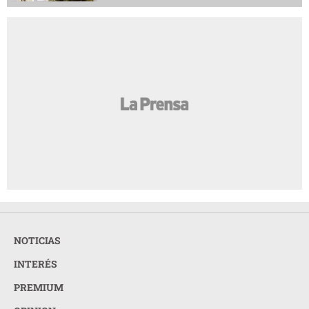
Entre mujeres: guía para acompañar a su
AMIGA
amiga o familiar con cáncer de mama
Las perras que tienen cachorros pueden
AMIGA
tener una vejez más saludable
La nueva feminidad: entre la independencia
AMIGA
y el deseo de una vida más tranquila