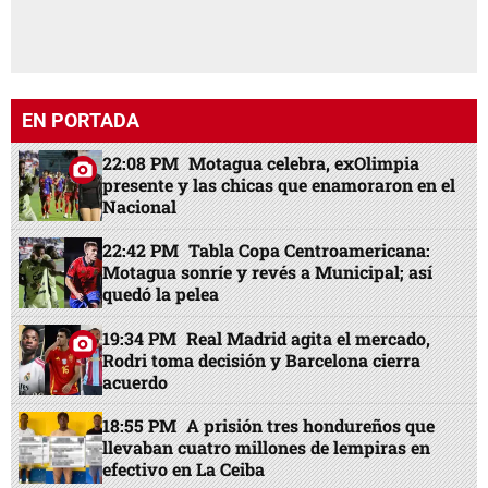
EN PORTADA
22:08 PM
Motagua celebra, exOlimpia
presente y las chicas que enamoraron en el
Nacional
22:42 PM
Tabla Copa Centroamericana:
Motagua sonríe y revés a Municipal; así
quedó la pelea
19:34 PM
Real Madrid agita el mercado,
Rodri toma decisión y Barcelona cierra
acuerdo
18:55 PM
A prisión tres hondureños que
llevaban cuatro millones de lempiras en
efectivo en La Ceiba