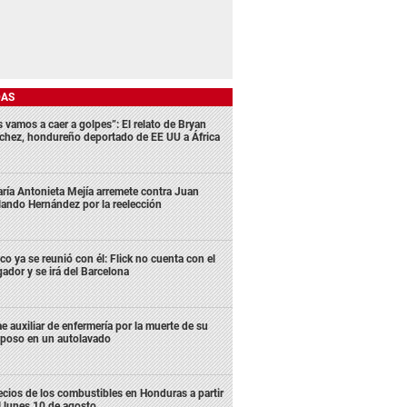
DAS
s vamos a caer a golpes”: El relato de Bryan
chez, hondureño deportado de EE UU a África
ría Antonieta Mejía arremete contra Juan
lando Hernández por la reelección
co ya se reunió con él: Flick no cuenta con el
gador y se irá del Barcelona
e auxiliar de enfermería por la muerte de su
poso en un autolavado
ecios de los combustibles en Honduras a partir
l lunes 10 de agosto