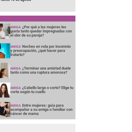
¿Por qué a las mujeres les
AMIGA
gusta tanto quedar impregnadas con
el olor de su pareja?
Noches en vela por insomnio
AMIGA
y preocupación, ¿qué hacer para
tratarlo?
¿Terminar una amistad duele
AMIGA
tanto como una ruptura amorosa?
¿Cabello largo o corto? Elige tu
AMIGA
corte según tu cuello
Entre mujeres: guía para
AMIGA
acompañar a su amiga o familiar con
cáncer de mama