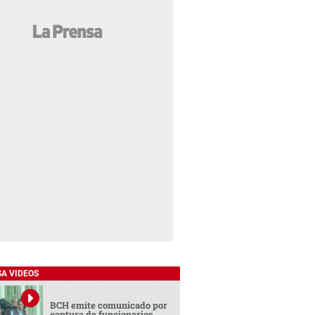
SA VIDEOS
BCH emite comunicado por
captura de funcionarios