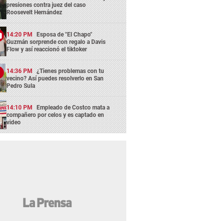
presiones contra juez del caso
Roosevelt Hernández
14:20 PM
Esposa de "El Chapo"
Guzmán sorprende con regalo a Davis
Flow y así reaccionó el tiktoker
14:36 PM
¿Tienes problemas con tu
vecino? Así puedes resolverlo en San
Pedro Sula
14:10 PM
Empleado de Costco mata a
compañero por celos y es captado en
video