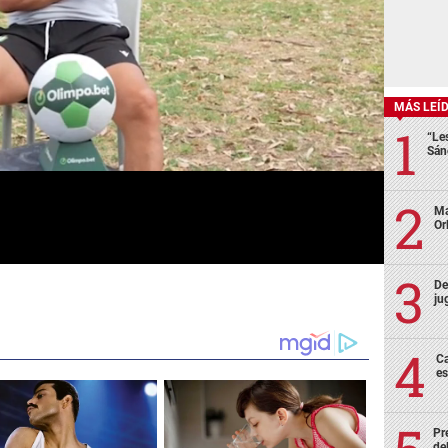
MÁS LEÍ
“Le
Sán
Ma
Or
De
ju
Ca
es
Pr
de