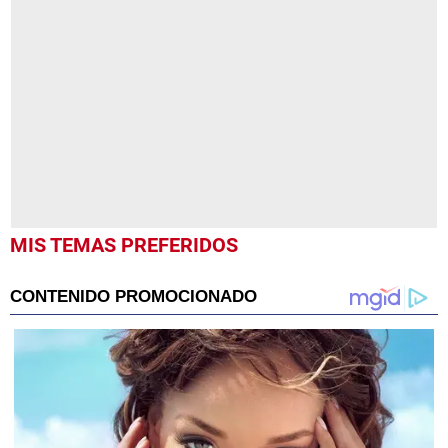
seconds
of
2
minutes,
49
seconds
MIS TEMAS PREFERIDOS