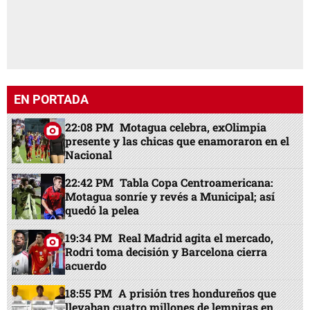
EN PORTADA
22:08 PM
Motagua celebra, exOlimpia
presente y las chicas que enamoraron en el
Nacional
22:42 PM
Tabla Copa Centroamericana:
Motagua sonríe y revés a Municipal; así
quedó la pelea
19:34 PM
Real Madrid agita el mercado,
Rodri toma decisión y Barcelona cierra
acuerdo
18:55 PM
A prisión tres hondureños que
llevaban cuatro millones de lempiras en