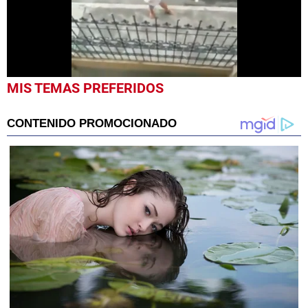
0
MIS TEMAS PREFERIDOS
seconds
of
29
seconds