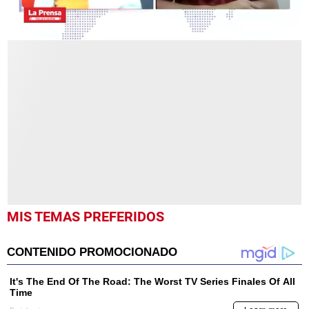
0
seconds
of
9
minutes,
46
seconds
MIS TEMAS PREFERIDOS